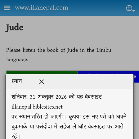
Skip to main content
www.illanepal.com
Sel
Jude
Please listen the book of Jude in the Limbu
language.
Go to Limbu Text Bible
Go back to Audio Bible
ध्यान
शनिवार, 31 अक्तूबर 2026 को यह वेबसाइट
illanepal.biblesites.net
Loaded
:
Play
Mute
100.00%
पर स्थानांतरित हो जाएगी। कृपया इस नए पते को अपने
Previous
Next
मत्ति 1
बुकमार्क या पसंदीदा में सहेज लें और वेबसाइट पर आते
Auto advance
मत्ति
रहें।